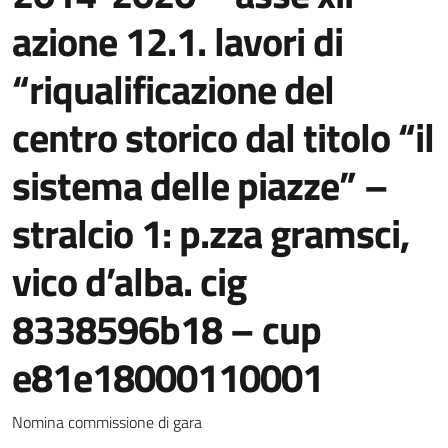
azione 12.1. lavori di
“riqualificazione del
centro storico dal titolo “il
sistema delle piazze” –
stralcio 1: p.zza gramsci,
vico d’alba. cig
8338596b18 – cup
e81e18000110001
Dettagli della notizia
Nomina commissione di gara