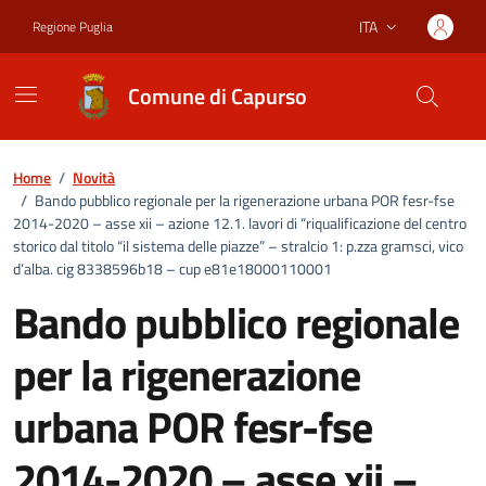
Vai ai contenuti
Vai al footer
ITA
Regione Puglia
Lingua attiva:
Comune di Capurso
Home
/
Novità
/
Bando pubblico regionale per la rigenerazione urbana POR fesr-fse
2014-2020 – asse xii – azione 12.1. lavori di “riqualificazione del centro
storico dal titolo “il sistema delle piazze” – stralcio 1: p.zza gramsci, vico
d’alba. cig 8338596b18 – cup e81e18000110001
Bando pubblico regionale
per la rigenerazione
urbana POR fesr-fse
2014-2020 – asse xii –