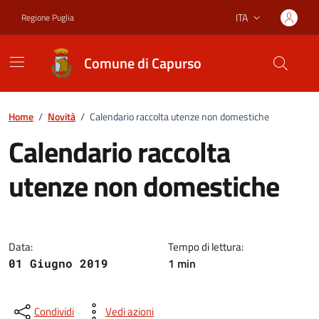
Vai ai contenuti
Vai al footer
ITA
Regione Puglia
Lingua attiva:
Comune di Capurso
Home
/
Novità
/
Calendario raccolta utenze non domestiche
Calendario raccolta
utenze non domestiche
Dettagli della notizia
Data:
Tempo di lettura:
1 min
01 Giugno 2019
Condividi
Vedi azioni