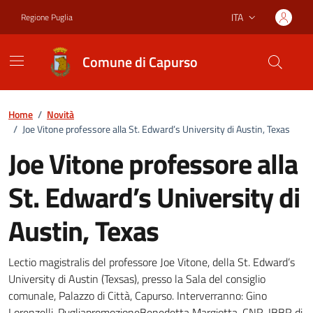
Vai ai contenuti
Vai al footer
ITA
Regione Puglia
Lingua attiva:
Comune di Capurso
Home
/
Novità
/
Joe Vitone professore alla St. Edward’s University di Austin, Texas
Joe Vitone professore alla
St. Edward’s University di
Austin, Texas
Dettagli della notizia
Lectio magistralis del professore Joe Vitone, della St. Edward’s
University di Austin (Texsas), presso la Sala del consiglio
comunale, Palazzo di Città, Capurso. Interverranno: Gino
Lorenzelli, PugliapromozioneBenedetta Margiotta, CNR-IBBR di