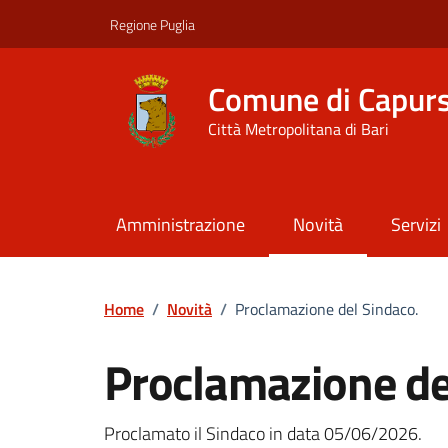
Vai ai contenuti
Vai al footer
Regione Puglia
Comune di Capur
Città Metropolitana di Bari
Amministrazione
Novità
Servizi
Home
/
Novità
/
Proclamazione del Sindaco.
Proclamazione de
Dettagli della notizi
Proclamato il Sindaco in data 05/06/2026.