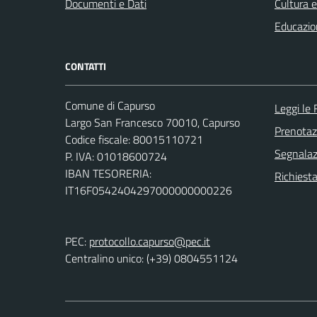
Documenti e Dati
Cultura 
Educazio
CONTATTI
Comune di Capurso
Leggi le
Largo San Francesco 70010, Capurso
Prenota
Codice fiscale: 80015110721
Segnalazi
P. IVA: 01018600724
IBAN TESORERIA:
Richiest
IT16F0542404297000000000226
PEC:
protocollo.capurso@pec.it
Centralino unico: (+39) 0804551124