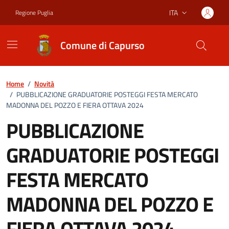
Vai ai contenuti
Vai al footer
ITA
Regione Puglia
Lingua attiva:
Comune di Capurso
Home
/
Novità
/
PUBBLICAZIONE GRADUATORIE POSTEGGI FESTA MERCATO
MADONNA DEL POZZO E FIERA OTTAVA 2024
PUBBLICAZIONE
GRADUATORIE POSTEGGI
FESTA MERCATO
MADONNA DEL POZZO E
FIERA OTTAVA 2024