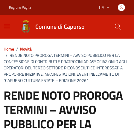
Vai ai contenuti
Vai al footer
ITA
Regione Puglia
Lingua attiva:
Comune di Capurso
Home
/
Novità
/
RENDE NOTO PROROGA TERMINI – AVVISO PUBBLICO PER LA
CONCESSIONE DI CONTRIBUTI E PRATROCINI AD ASSOCIAZIONI O AGLI
OPERATORI DEL TERZO SETTORE RICONOSCIUTI ED INTERESSATI A
PROPORRE INIZIATIVE, MANIFESTAZIONI, EVENTI NELL’AMBITO DI
“CAPURSO CULTURA ESTATE – EDIZIONE 2026”
RENDE NOTO PROROGA
TERMINI – AVVISO
PUBBLICO PER LA