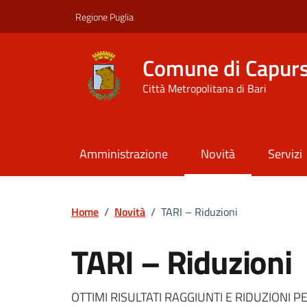
Vai ai contenuti
Vai al footer
Regione Puglia
Comune di Capur
Città Metropolitana di Bari
Amministrazione
Novità
Servizi
Home
/
Novità
/
TARI – Riduzioni
TARI – Riduzioni
Dettagli della notizi
OTTIMI RISULTATI RAGGIUNTI E RIDUZIONI PE