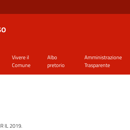
so
Vivere il
Albo
Amministrazione
Comune
pretorio
Trasparente
a
R IL 2019.