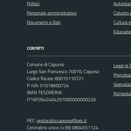
Politici
Autorizza
Personale amministrativo
Catasto e
Documenti e Dati
Cultura 
Educazio
CONTATTI
Comune di Capurso
Leggi le
Largo San Francesco 70010, Capurso
Prenota
Codice fiscale: 80015110721
Segnalazi
P. IVA: 01018600724
IBAN TESORERIA:
Richiest
IT16F0542404297000000000226
PEC:
protocollo.capurso@pec.it
Centralino unico: (+39) 0804551124