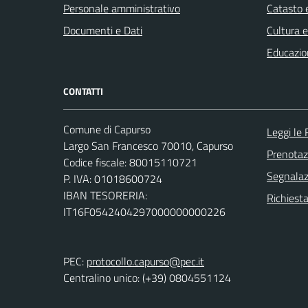
Personale amministrativo
Catasto e
Documenti e Dati
Cultura 
Educazio
CONTATTI
Comune di Capurso
Leggi le
Largo San Francesco 70010, Capurso
Prenota
Codice fiscale: 80015110721
Segnalazi
P. IVA: 01018600724
IBAN TESORERIA:
Richiest
IT16F0542404297000000000226
PEC:
protocollo.capurso@pec.it
Centralino unico: (+39) 0804551124