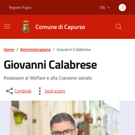
Vai ai contenuti
Vai al footer
ITA
Regione Puglia
Lingua attiva:
Comune di Capurso
Home
/
Amministrazione
/
Giovanni Calabrese
Giovanni Calabrese
Dettagli del documento
Assessore al Welfare e alla Coesione sociale.
Condividi
Vedi azioni