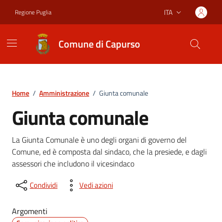
Vai ai contenuti
Vai al footer
ITA
Regione Puglia
Lingua attiva:
Comune di Capurso
Home
/
Amministrazione
/
Giunta comunale
Giunta comunale
La Giunta Comunale è uno degli organi di governo del
Comune, ed è composta dal sindaco, che la presiede, e dagli
assessori che includono il vicesindaco
Condividi
Vedi azioni
Argomenti