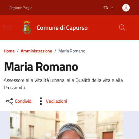
Vai ai contenuti
Vai al footer
ITA
Regione Puglia
Lingua attiva:
Comune di Capurso
Home
/
Amministrazione
/
Maria Romano
Maria Romano
Dettagli del documento
Assessore alla Vitalità urbana, alla Qualità della vita e alla
Prossimità.
Condividi
Vedi azioni