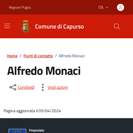
Vai ai contenuti
Vai al footer
ITA
Regione Puglia
Lingua attiva:
Comune di Capurso
Home
/
Punti di contatto
/
Alfredo Monaci
Alfredo Monaci
Condividi
Vedi azioni
Pagina aggiornata il 05/04/2024