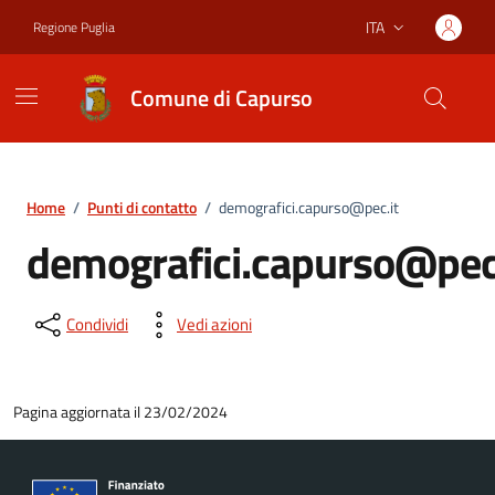
Vai ai contenuti
Vai al footer
ITA
Regione Puglia
Lingua attiva:
Comune di Capurso
Home
/
Punti di contatto
/
demografici.capurso@pec.it
demografici.capurso@pec
Condividi
Vedi azioni
Pagina aggiornata il 23/02/2024