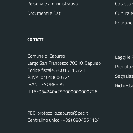
Personale amministrativo
Catasto e
Documenti e Dati
Cultura 
Educazio
CONTATTI
Comune di Capurso
Leggi le
Largo San Francesco 70010, Capurso
Prenota
Codice fiscale: 80015110721
Segnalazi
P. IVA: 01018600724
IBAN TESORERIA:
Richiest
IT16F0542404297000000000226
PEC:
protocollo.capurso@pec.it
Centralino unico: (+39) 0804551124