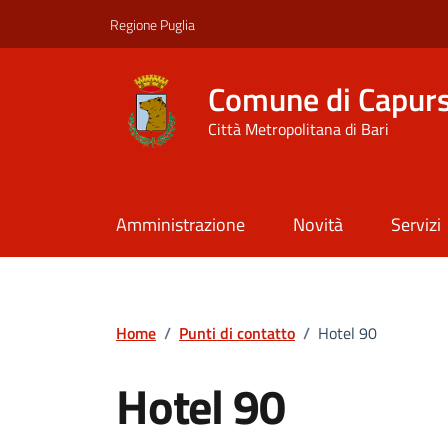
Vai ai contenuti
Vai al footer
Regione Puglia
Comune di Capur
Città Metropolitana di Bari
Amministrazione
Novità
Servizi
Home
/
Punti di contatto
/
Hotel 90
Hotel 90