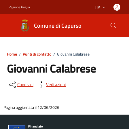
Vai ai contenuti
Vai al footer
ITA
Regione Puglia
Lingua attiva:
Comune di Capurso
Home
/
Punti di contatto
/
Giovanni Calabrese
Giovanni Calabrese
Condividi
Vedi azioni
Pagina aggiornata il 12/06/2026