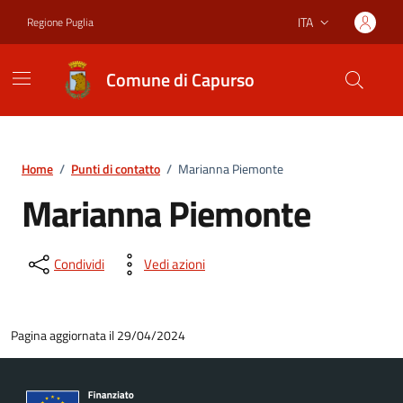
Vai ai contenuti
Vai al footer
ITA
Regione Puglia
Lingua attiva:
Comune di Capurso
Home
/
Punti di contatto
/
Marianna Piemonte
Marianna Piemonte
Condividi
Vedi azioni
Pagina aggiornata il 29/04/2024