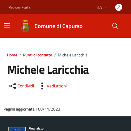
Vai ai contenuti
Vai al footer
ITA
Regione Puglia
Lingua attiva:
Comune di Capurso
Home
/
Punti di contatto
/
Michele Laricchia
Michele Laricchia
Condividi
Vedi azioni
Pagina aggiornata il 08/11/2023