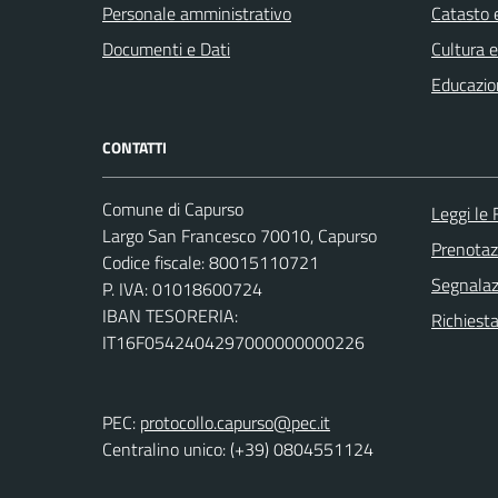
Personale amministrativo
Catasto e
Documenti e Dati
Cultura 
Educazio
CONTATTI
Comune di Capurso
Leggi le
Largo San Francesco 70010, Capurso
Prenota
Codice fiscale: 80015110721
Segnalazi
P. IVA: 01018600724
IBAN TESORERIA:
Richiest
IT16F0542404297000000000226
PEC:
protocollo.capurso@pec.it
Centralino unico: (+39) 0804551124