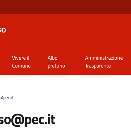
so
Vivere il
Albo
Amministrazione
Comune
pretorio
Trasparente
@pec.it
rso@pec.it