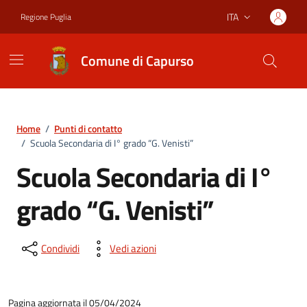
Vai ai contenuti
Vai al footer
ITA
Regione Puglia
Lingua attiva:
Comune di Capurso
Home
/
Punti di contatto
/
Scuola Secondaria di I° grado “G. Venisti”
Scuola Secondaria di I°
grado “G. Venisti”
Condividi
Vedi azioni
Pagina aggiornata il 05/04/2024