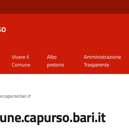
so
Vivere il
Albo
Amministrazione
Comune
pretorio
Trasparente
capurso.bari.it
ne.capurso.bari.it