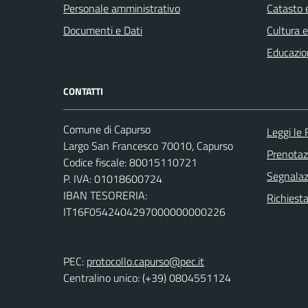
Personale amministrativo
Catasto e
Documenti e Dati
Cultura 
Educazio
CONTATTI
Comune di Capurso
Leggi le
Largo San Francesco 70010, Capurso
Prenota
Codice fiscale: 80015110721
Segnalazi
P. IVA: 01018600724
IBAN TESORERIA:
Richiest
IT16F0542404297000000000226
PEC:
protocollo.capurso@pec.it
Centralino unico: (+39) 0804551124