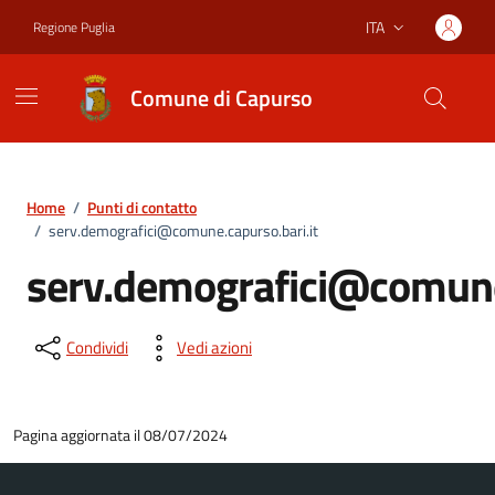
Vai ai contenuti
Vai al footer
ITA
Regione Puglia
Lingua attiva:
Comune di Capurso
Home
/
Punti di contatto
/
serv.demografici@comune.capurso.bari.it
serv.demografici@comune.
Condividi
Vedi azioni
Pagina aggiornata il 08/07/2024