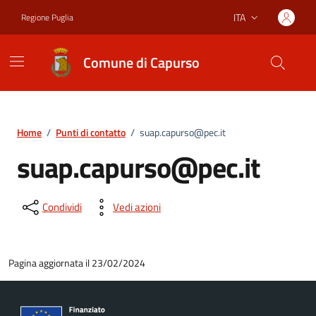
Vai ai contenuti
Vai al footer
ITA
Regione Puglia
Lingua attiva:
Comune di Capurso
Home
/
Punti di contatto
/
suap.capurso@pec.it
suap.capurso@pec.it
Condividi
Vedi azioni
Pagina aggiornata il 23/02/2024