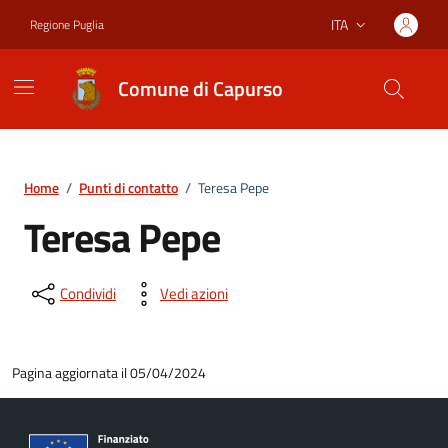
Vai ai contenuti
Vai al footer
ITA
Regione Puglia
Lingua attiva:
Comune di Capurso
Home
/
Punti di contatto
/
Teresa Pepe
Teresa Pepe
Condividi
Vedi azioni
Pagina aggiornata il 05/04/2024