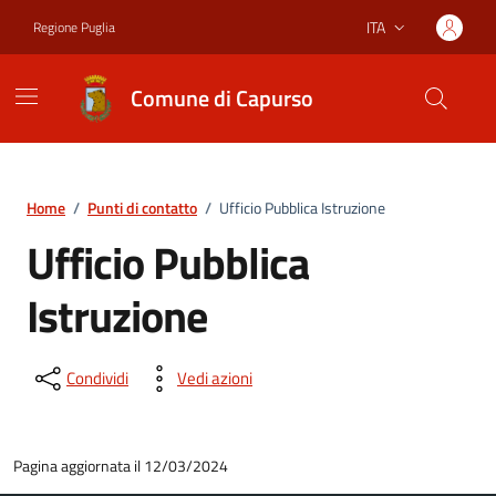
Vai ai contenuti
Vai al footer
ITA
Regione Puglia
Lingua attiva:
Comune di Capurso
Home
/
Punti di contatto
/
Ufficio Pubblica Istruzione
Ufficio Pubblica
Istruzione
Condividi
Vedi azioni
Pagina aggiornata il 12/03/2024