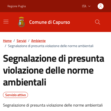
Vai ai contenuti
Vai al footer
ITA
Regione Puglia
Lingua attiva:
Comune di Capurso
Home
/
Servizi
/
Ambiente
/
Segnalazione di presunta violazione delle norme ambientali
Segnalazione di presunta
violazione delle norme
ambientali
Servizio attivo
Segnalazione di presunta violazione delle norme ambientali