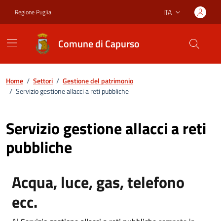
Vai ai contenuti
Vai al footer
ITA
Regione Puglia
Lingua attiva:
Comune di Capurso
Home
/
Settori
/
Gestione del patrimonio
/
Servizio gestione allacci a reti pubbliche
Servizio gestione allacci a reti
pubbliche
Acqua, luce, gas, telefono
ecc.