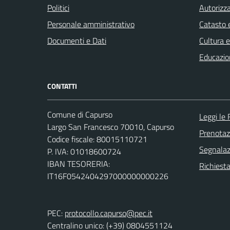
Politici
Autorizza
Personale amministrativo
Catasto e
Documenti e Dati
Cultura 
Educazio
CONTATTI
Comune di Capurso
Leggi le
Largo San Francesco 70010, Capurso
Prenota
Codice fiscale: 80015110721
Segnalazi
P. IVA: 01018600724
IBAN TESORERIA:
Richiest
IT16F0542404297000000000226
PEC:
protocollo.capurso@pec.it
Centralino unico: (+39) 0804551124