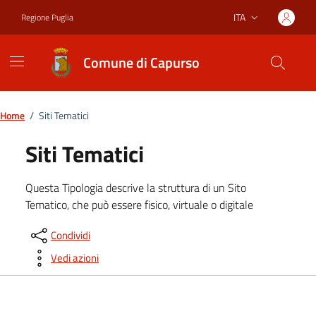
Vai ai contenuti
Vai al footer
ITA
Regione Puglia
Lingua attiva:
Comune di Capurso
Home
/
Siti Tematici
Siti Tematici
Questa Tipologia descrive la struttura di un Sito
Tematico, che può essere fisico, virtuale o digitale
Condividi
Vedi azioni