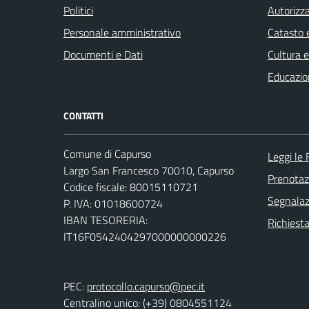
Politici
Autorizza
Personale amministrativo
Catasto e
Documenti e Dati
Cultura 
Educazio
CONTATTI
Comune di Capurso
Leggi le
Largo San Francesco 70010, Capurso
Prenota
Codice fiscale: 80015110721
Segnalazi
P. IVA: 01018600724
IBAN TESORERIA:
Richiest
IT16F0542404297000000000226
PEC:
protocollo.capurso@pec.it
Centralino unico: (+39) 0804551124