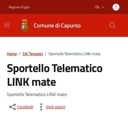
Vai ai contenuti
Vai al footer
ITA
Regione Puglia
Lingua attiva:
Comune di Capurso
Home
/
Siti Tematici
/
Sportello Telematico LINK mate
Sportello Telematico
LINK mate
Sportello Telematico LINK mate
Condividi
Vedi azioni