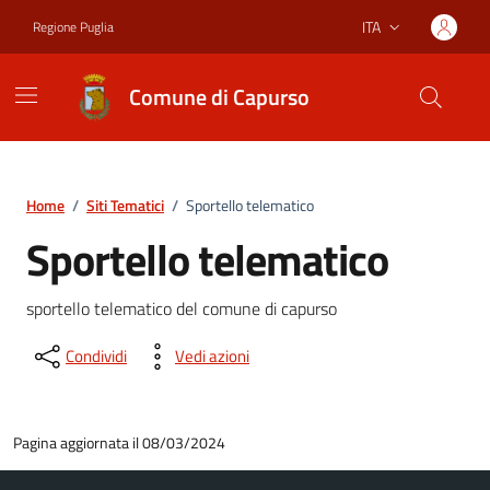
Vai ai contenuti
Vai al footer
ITA
Regione Puglia
Lingua attiva:
Comune di Capurso
Home
/
Siti Tematici
/
Sportello telematico
Sportello telematico
sportello telematico del comune di capurso
Condividi
Vedi azioni
Pagina aggiornata il 08/03/2024