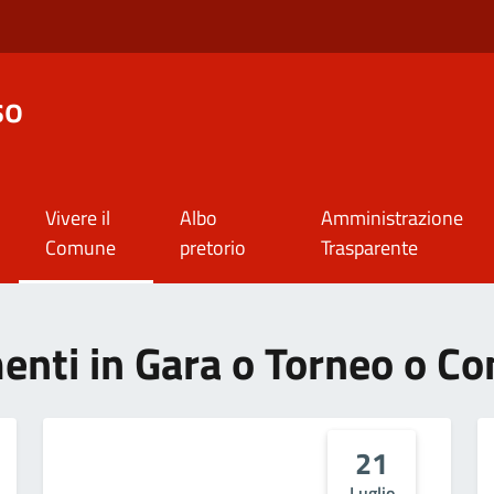
so
Vivere il
Albo
Amministrazione
Comune
pretorio
Trasparente
ementi in Gara o Torneo o C
21
Luglio