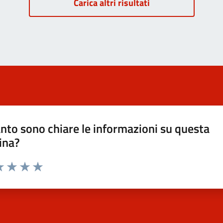
Carica altri risultati
nto sono chiare le informazioni su questa
ina?
a 1 stelle su 5
luta 2 stelle su 5
Valuta 3 stelle su 5
Valuta 4 stelle su 5
Valuta 5 stelle su 5