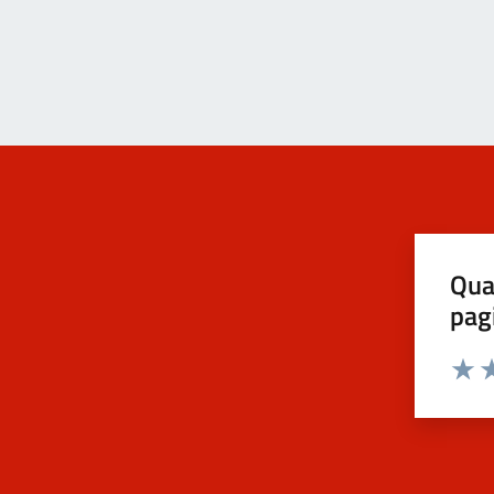
Qua
pag
Valut
Va