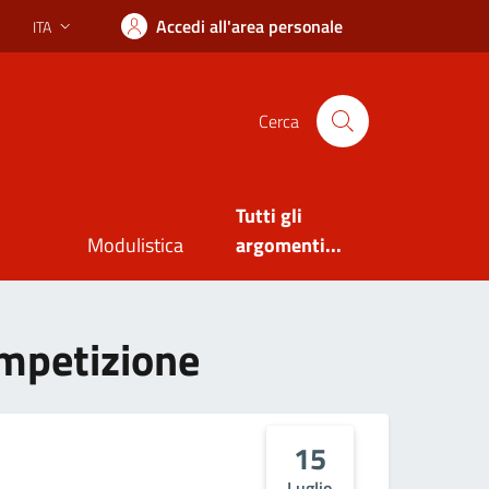
Accedi all'area personale
ITA
Lingua attiva:
Cerca
Tutti gli
Modulistica
argomenti...
ompetizione
15
Luglio