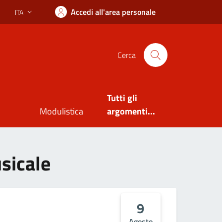
Accedi all'area personale
ITA
Lingua attiva:
Cerca
Tutti gli
Modulistica
argomenti...
sicale
9
Agosto