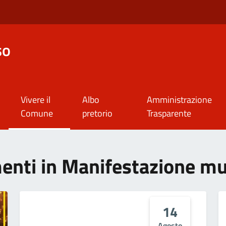
so
Vivere il
Albo
Amministrazione
Comune
pretorio
Trasparente
ementi in Manifestazione mu
14
Agosto