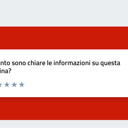
nto sono chiare le informazioni su questa
ina?
a 1 stelle su 5
luta 2 stelle su 5
Valuta 3 stelle su 5
Valuta 4 stelle su 5
Valuta 5 stelle su 5