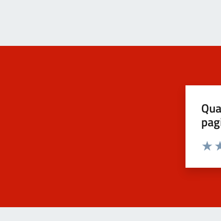
Qua
pag
Valut
Va