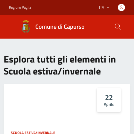
Vai ai contenuti
Vai al footer
ITA
Regione Puglia
Lingua attiva:
Comune di Capurso
Esplora tutti gli elementi in
Scuola estiva/invernale
22
Aprile
SCUOLA ESTIVA/INVERNALE