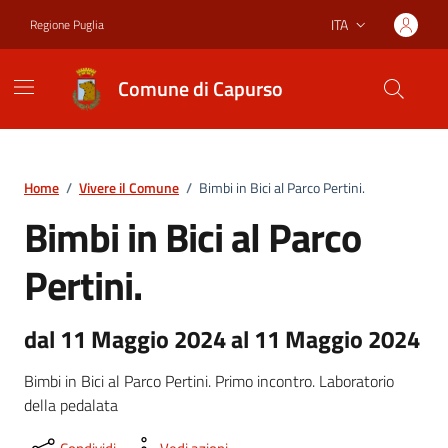
Vai ai contenuti
Vai al footer
ITA
Regione Puglia
Lingua attiva:
Comune di Capurso
Home
/
Vivere il Comune
/
Bimbi in Bici al Parco Pertini.
Bimbi in Bici al Parco
Pertini.
dal 11 Maggio 2024 al 11 Maggio 2024
Bimbi in Bici al Parco Pertini. Primo incontro. Laboratorio
della pedalata