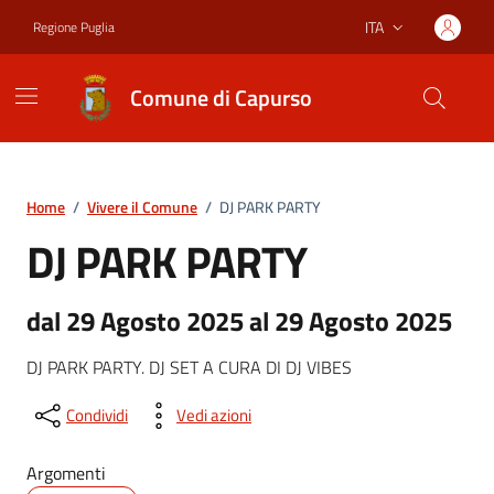
Vai ai contenuti
Vai al footer
ITA
Regione Puglia
Lingua attiva:
Comune di Capurso
Home
/
Vivere il Comune
/
DJ PARK PARTY
DJ PARK PARTY
dal 29 Agosto 2025 al 29 Agosto 2025
DJ PARK PARTY. DJ SET A CURA DI DJ VIBES
Condividi
Vedi azioni
Argomenti