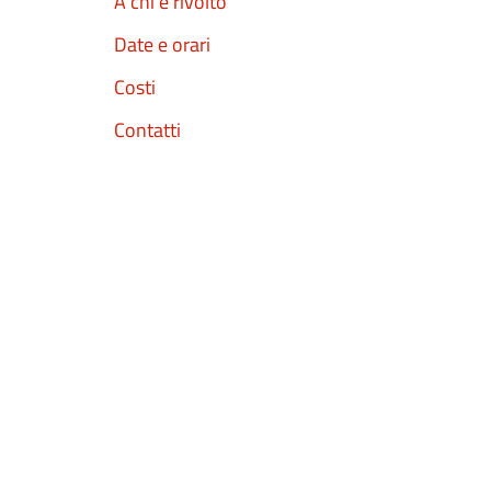
A chi è rivolto
Date e orari
Costi
Contatti