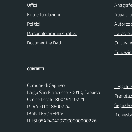
Uffici
Anagrafe 
Enti e fondazioni
Appalti p
Politici
Autorizza
Personale amministrativo
Catasto e
Documenti e Dati
Cultura 
Educazio
CONTATTI
Comune di Capurso
Leggi le
Largo San Francesco 70010, Capurso
Prenota
Codice fiscale: 80015110721
Segnalazi
P. IVA: 01018600724
IBAN TESORERIA:
Richiest
IT16F0542404297000000000226