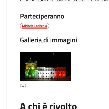
Parteciperanno
Michele Laricchia
Galleria di immagini
047
A chi è rivolto