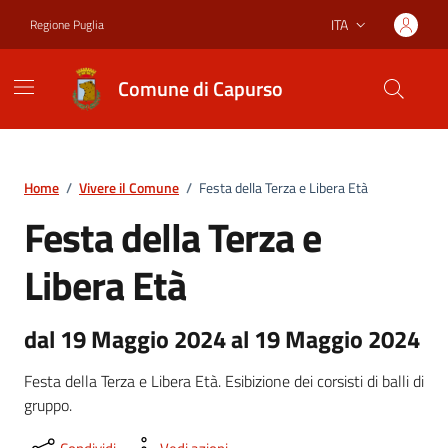
Vai ai contenuti
Vai al footer
ITA
Regione Puglia
Lingua attiva:
Comune di Capurso
Home
/
Vivere il Comune
/
Festa della Terza e Libera Età
Festa della Terza e
Libera Età
dal 19 Maggio 2024 al 19 Maggio 2024
Festa della Terza e Libera Età. Esibizione dei corsisti di balli di
gruppo.