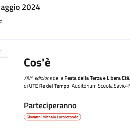
Maggio 2024
o.
Cos'è
XIV^ edizione
della
Festa della Terza e Libera Età
di
UTE Re del Tempo
. Auditorium Scuola Savio-
Parteciperanno
Giovanni Michele Locorotondo