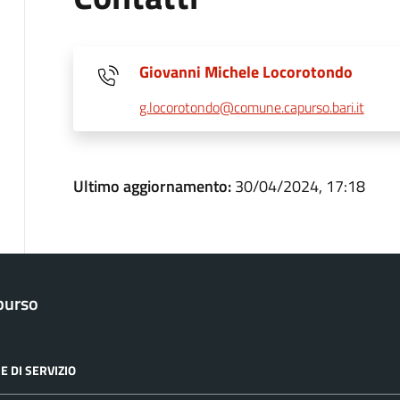
Giovanni Michele Locorotondo
g.locorotondo@comune.capurso.bari.it
Ultimo aggiornamento:
30/04/2024, 17:18
purso
E DI SERVIZIO