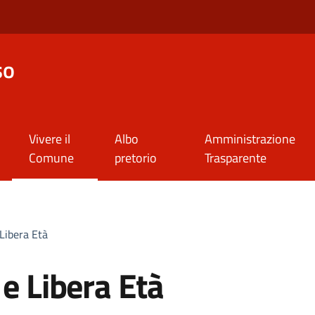
so
Vivere il
Albo
Amministrazione
Comune
pretorio
Trasparente
 Libera Età
 e Libera Età