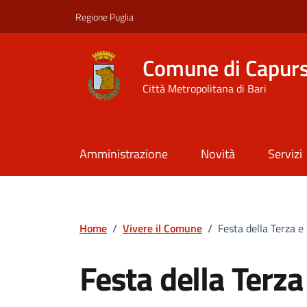
Vai ai contenuti
Vai al footer
Regione Puglia
Comune di Capur
Città Metropolitana di Bari
Amministrazione
Novità
Servizi
Home
/
Vivere il Comune
/
Festa della Terza e
Festa della Terza