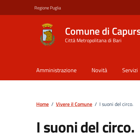
Vai ai contenuti
Vai al footer
Regione Puglia
Comune di Capur
Città Metropolitana di Bari
Amministrazione
Novità
Servizi
Home
/
Vivere il Comune
/
I suoni del circo.
I suoni del circo.