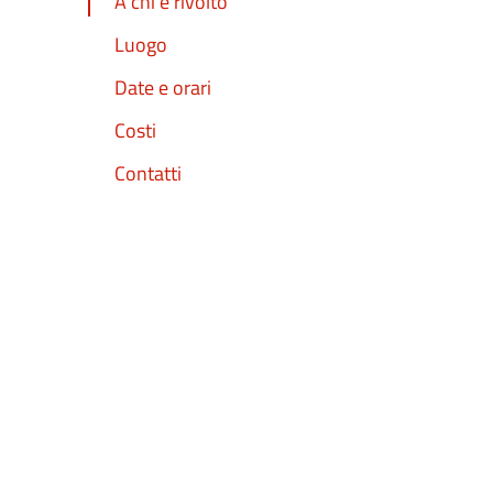
A chi è rivolto
Luogo
Date e orari
Costi
Contatti