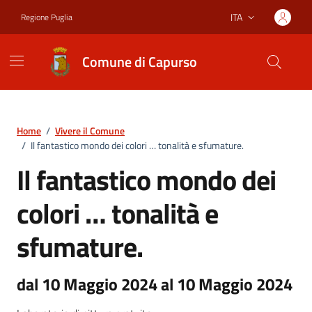
Vai ai contenuti
Vai al footer
ITA
Regione Puglia
Lingua attiva:
Comune di Capurso
Home
/
Vivere il Comune
/
Il fantastico mondo dei colori … tonalità e sfumature.
Il fantastico mondo dei
colori … tonalità e
sfumature.
dal 10 Maggio 2024 al 10 Maggio 2024