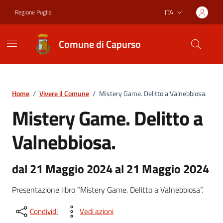
Vai ai contenuti
Vai al footer
ITA
Regione Puglia
Lingua attiva:
Comune di Capurso
Home
/
Vivere il Comune
/
Mistery Game. Delitto a Valnebbiosa.
Mistery Game. Delitto a
Valnebbiosa.
dal 21 Maggio 2024 al 21 Maggio 2024
Presentazione libro “Mistery Game. Delitto a Valnebbiosa”.
Condividi
Vedi azioni