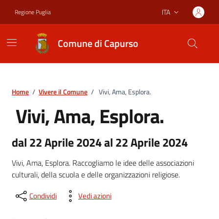
Vai ai contenuti
Vai al footer
ITA
Regione Puglia
Lingua attiva:
Comune di Capurso
Home
/
Vivere il Comune
/
Vivi, Ama, Esplora.
Vivi, Ama, Esplora.
dal 22 Aprile 2024 al 22 Aprile 2024
Vivi, Ama, Esplora. Raccogliamo le idee delle associazioni
culturali, della scuola e delle organizzazioni religiose.
Condividi
Vedi azioni