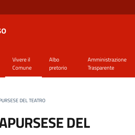
so
Vivere il
Albo
Amministrazione
Comune
pretorio
Trasparente
APURSESE DEL TEATRO
CAPURSESE DEL