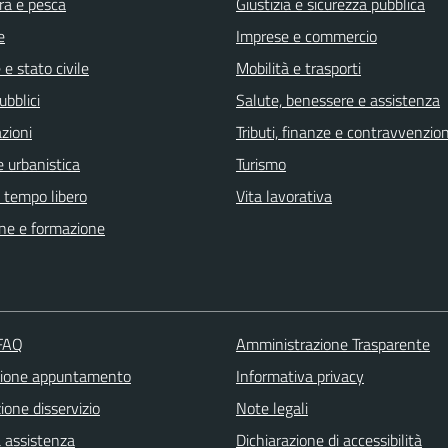
ra e pesca
Giustizia e sicurezza pubblica
e
Imprese e commercio
e stato civile
Mobilità e trasporti
ubblici
Salute, benessere e assistenza
zioni
Tributi, finanze e contravvenzion
 urbanistica
Turismo
e tempo libero
Vita lavorativa
ne e formazione
 FAQ
Amministrazione Trasparente
zione appuntamento
Informativa privacy
one disservizio
Note legali
a assistenza
Dichiarazione di accessibilità