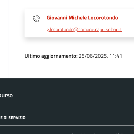
Giovanni Michele Locorotondo
g.locorotondo@comune.capurso.bari.it
Ultimo aggiornamento:
25/06/2025, 11:41
purso
E DI SERVIZIO