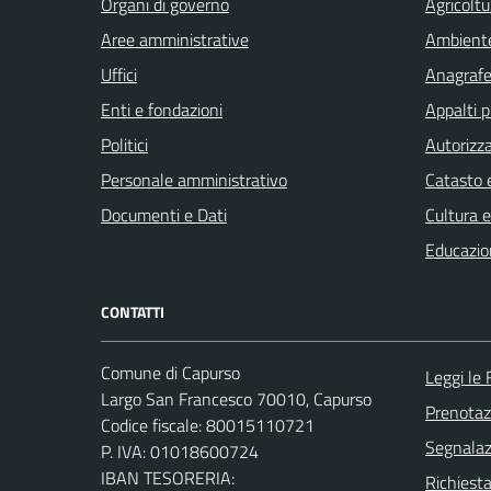
Organi di governo
Agricoltu
Aree amministrative
Ambient
Uffici
Anagrafe 
Enti e fondazioni
Appalti p
Politici
Autorizza
Personale amministrativo
Catasto e
Documenti e Dati
Cultura 
Educazio
CONTATTI
Comune di Capurso
Leggi le
Largo San Francesco 70010, Capurso
Prenota
Codice fiscale: 80015110721
Segnalazi
P. IVA: 01018600724
IBAN TESORERIA:
Richiest