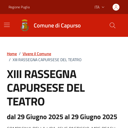
Vai ai contenuti
Vai al footer
ITA
Regione Puglia
Lingua attiva:
Comune di Capurso
Home
/
Vivere il Comune
/
XIII RASSEGNA CAPURSESE DEL TEATRO
XIII RASSEGNA
CAPURSESE DEL
TEATRO
dal 29 Giugno 2025 al 29 Giugno 2025