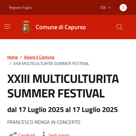
Vai ai contenuti
Vai al footer
ITA
Regione Puglia
Lingua attiva:
Comune di Capurso
Home
/
Vivere il Comune
/
XXIII MULTICULTURITA SUMMER FESTIVAL
XXIII MULTICULTURITA
SUMMER FESTIVAL
dal 17 Luglio 2025 al 17 Luglio 2025
FRANCESCO RENGA IN CONCERTO
Condividi
Vedi azioni