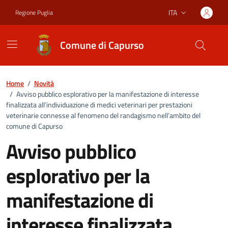
Vai ai contenuti
Vai al footer
ITA
Regione Puglia
Lingua attiva:
Comune di Capurso
Home
/
Novità
/
Avviso pubblico esplorativo per la manifestazione di interesse
finalizzata all’individuazione di medici veterinari per prestazioni
veterinarie connesse al fenomeno del randagismo nell’ambito del
comune di Capurso
Avviso pubblico
esplorativo per la
manifestazione di
interesse finalizzata