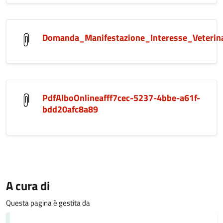
Domanda_Manifestazione_Interesse_Veterina
PdfAlboOnlineafff7cec-5237-4bbe-a61f-
bdd20afc8a89
A cura di
Questa pagina è gestita da