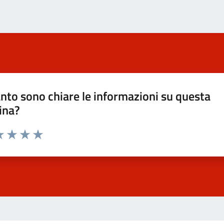
nto sono chiare le informazioni su questa
ina?
a 1 stelle su 5
luta 2 stelle su 5
Valuta 3 stelle su 5
Valuta 4 stelle su 5
Valuta 5 stelle su 5