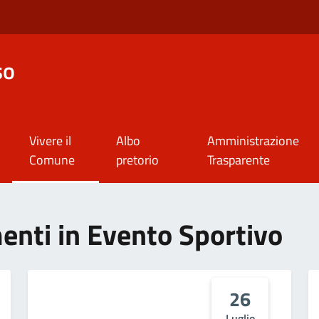
so
Vivere il
Albo
Amministrazione
Comune
pretorio
Trasparente
menti in Evento Sportivo
26
Luglio