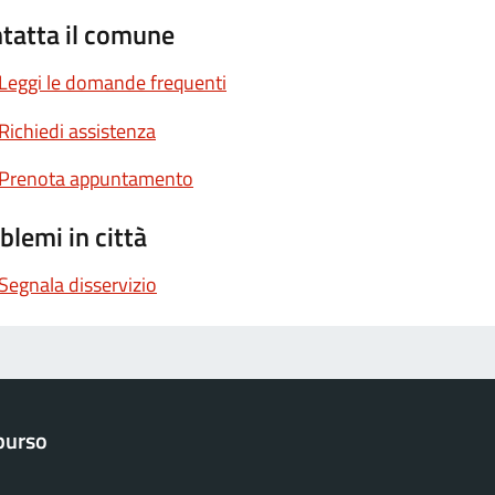
tatta il comune
Leggi le domande frequenti
Richiedi assistenza
Prenota appuntamento
blemi in città
Segnala disservizio
purso