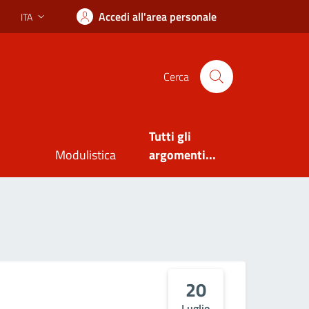
Accedi all'area personale
ITA
Lingua attiva:
Cerca
Tutti gli
Modulistica
argomenti...
20
Luglio