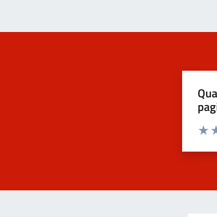
Qua
pag
Valut
Va