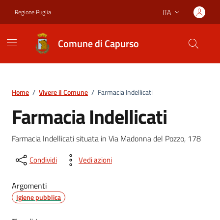
Vai ai contenuti
Vai al footer
ITA
Regione Puglia
Lingua attiva:
Comune di Capurso
Home
/
Vivere il Comune
/
Farmacia Indellicati
Farmacia Indellicati
Farmacia Indellicati situata in Via Madonna del Pozzo, 178
Condividi
Vedi azioni
Argomenti
Igiene pubblica