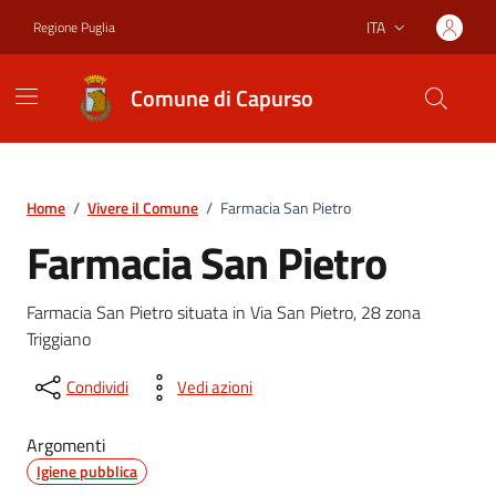
Vai ai contenuti
Vai al footer
ITA
Regione Puglia
Lingua attiva:
Comune di Capurso
Home
/
Vivere il Comune
/
Farmacia San Pietro
Farmacia San Pietro
Farmacia San Pietro situata in Via San Pietro, 28 zona
Triggiano
Condividi
Vedi azioni
Argomenti
Igiene pubblica